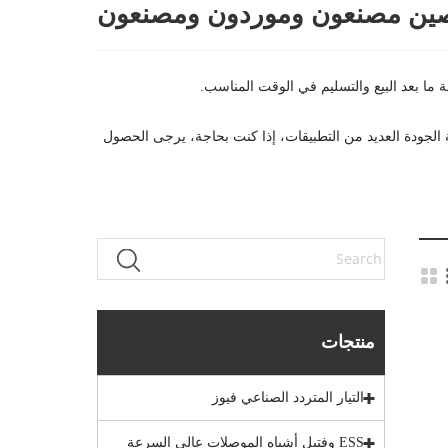
خبرة في إنتاج NH DC gPV Fuse، يمكننا توفير مجموعة واسعة من NH DC gPV Fuse. يمكن أن تلبي NH DC gPV Fuse عالية الجودة العديد من التطبيقات، إذا كنت بحاجة، يرجى الحصول
منتجات
التيار المتردد الصناعي فيوز
ESS وفتيل أشباه الموصلات عالي السرعة