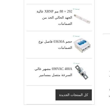
292 × 88 مم XRNP عالية
الجهد الحالي الحد من
الصمامات
حجم 03630A فاصل نوع
الصمامات
690VAC 400A مصهر عالي
السرعة متصل بمسامير
GB 
ل
كل المنتجات الجديدة