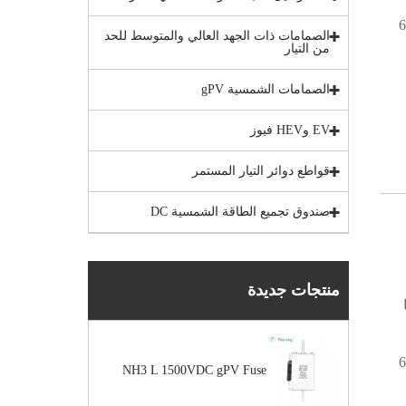
تراوح من 40 أمبير إلى 630
الصمامات ذات الجهد العالي والمتوسط ​​للحد
من التيار
الصمامات الشمسية gPV
EV وHEV فيوز
قواطع دوائر التيار المستمر
صندوق تجميع الطاقة الشمسية DC
منتجات جديدة
تراوح من 40 أمبير إلى 630
NH3 L 1500VDC gPV Fuse