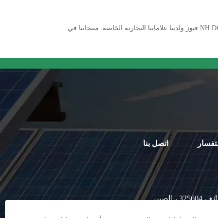
الجودة العالية NH DC gPV فيوز ليست متينة فحسب ، ولكنها أيضًا سريعة التسليم ومتاحة. Yinrong هو مصنع ومورد محترف في الصين NH DC gPV فيوز ولدينا علاماتنا التجارية الخاصة. منتجاتنا في
تفسار
اتصل بنا