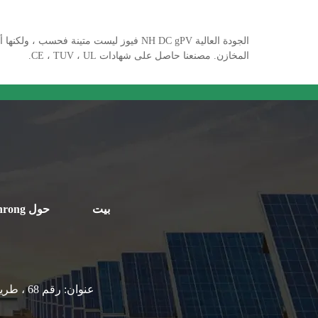
المخازن. مصنعنا حاصل على شهادات CE ، TUV ، UL.
بيت
حول Yinrong
عنوان:
رقم 68 ، طريق Zhongguang ، مدينة ليوشي ، يويكينغ ، مدينة وينتشو ، مقاطعة تشجيانغ ، 325604 ، الصين