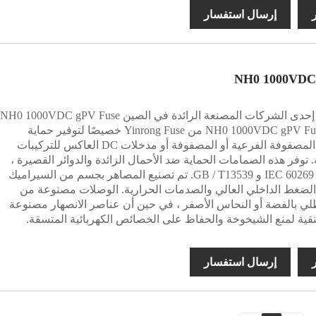
ر
إرسال استفسار
NH0 1000VDC
تم تصميم NH0 1000VDC gPV Fuse من Yinrong Fuse خصيصًا لتوفير حماية
السلامة في المصفوفة الفرعية أو المصفوفة أو مدخلات DC العاكس للتركيبات
 توفر هذه الصمامات الحماية ضد الأحمال الزائدة والدوائر القصيرة ،
وفقًا لمعايير IEC 60269 و GB / T13539. تم تصنيع المصاهر بجسم من السيراميك
الضغط الداخلي العالي والصدمات الحرارية. الوصلات مصنوعة من
لي بالفضة أو النحاس الأصفر ، في حين أن عناصر الانصهار مصنوعة
قية لمنع الشيخوخة والحفاظ على الخصائص الكهربائية المتسقة.
ر
إرسال استفسار