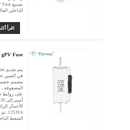
الداخلي العا
اقرأ أكث
 gPV Fuse
مصمم خصيصًا
الضغط الداخل