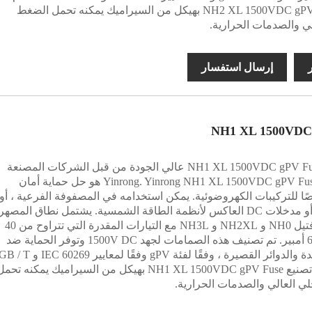
تصنيع NH2 XL 1500VDC gPV Fuse بهيكل من السيراميك يمكنه تحمل الضغط
لي والصدمات الحرارية.
ر
إرسال استفسار
NH1 XL 1500VDC
يتم تقديم NH1 XL 1500VDC gPV Fuse عالي الجودة من قبل الشركات المصنعة
في الصين Yinrong. Yinrong NH1 XL 1500VDC gPV Fuse هو حل حماية أمان
 للتركيبات الكهروضوئية. يمكن استخدامه في المصفوفة الفرعية ، أو
المصفوفة ، أو مدخلات DC العاكس لأنظمة الطاقة الشمسية. يشتمل نطاق المصهر
على روابط فتيل NH0 و NH2XL و NH3L مع التيارات المقدرة التي تتراوح من 40
أمبير إلى 630 أمبير. تم تصنيف هذه الصمامات لجهد 1500V DC وتوفر الحماية ضد
الأحمال الزائدة والدوائر القصيرة ، وفقًا لفئة gPV وفقًا لمعايير IEC 60269 و / T
13539.6. تم تصنيع NH1 XL 1500VDC gPV Fuse بهيكل من السيراميك يمكنه تحم
ي العالي والصدمات الحرارية.