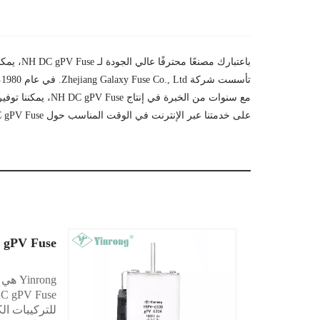
باعتبارك مصنعًا محترفًا عالي الجودة لـ NH DC gPV Fuse، يمكنك أن تطمئن إلى شراء NH DC gPV Fuse من Yinrong وسنقدم لك أفضل خدمة ما بعد البيع والتسليم في الوقت المناسب.
تأسست شركة Zhejiang Galaxy Fuse Co., Ltd. في عام 1980، وهي مؤسسة حديثة تدمج البحث والتطوير والإنتاج والمبيعات.
على خدمتنا عبر الإنترنت في الوقت المناسب حول NH DC gPV Fuse.
 gPV Fuse
للتركيبات ال