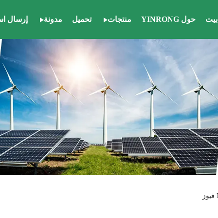
بيت
حول YINRONG
منتجات
تحميل
مدونة
إرسال اس