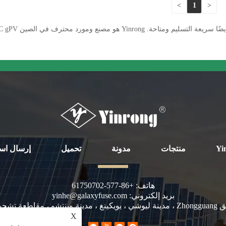
>
1
<
منتجات
مدونة
تحميل
إرسال اس
هاتف:
+86-577-61750702
بريد إلكتروني:
yinhe@galaxyfuse.com
X