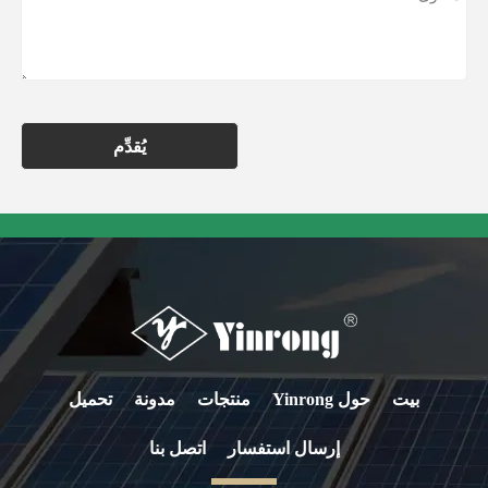
يُقدِّم
بيت
حول Yinrong
منتجات
مدونة
تحميل
إرسال استفسار
اتصل بنا