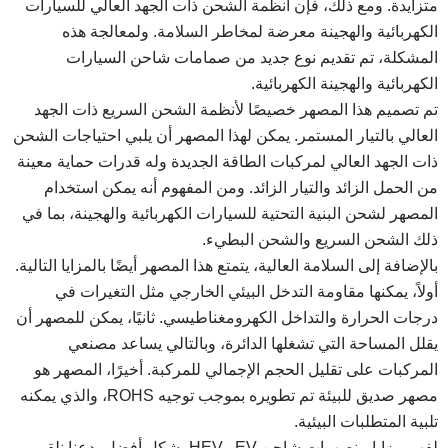
متزايدة. ومع ذلك، فإن أنظمة الشحن ذات الجهد العالي للسيارات
الكهربائية والهجينة معرضة لمخاطر السلامة. ولمعالجة هذه
المشكلة، تم تقديم نوع جديد من صمامات شاحن السيارات
الكهربائية والهجينة الكهربائية.
تم تصميم هذا المصهر خصيصًا لأنظمة الشحن السريع ذات الجهد
العالي بالتيار المستمر. يمكن لهذا المصهر أن يلبي احتياجات الشحن
ذات الجهد العالي لمركبات الطاقة الجديدة وله قدرات حماية معينة
من الحمل الزائد والتيار الزائد. ومن المفهوم أنه يمكن استخدام
المصهر لشحن البنية التحتية للسيارات الكهربائية والهجينة، بما في
ذلك الشحن السريع والشحن البطيء.
بالإضافة إلى السلامة العالية، يتمتع هذا المصهر أيضًا بالمزايا التالية.
أولاً، يمكنها مقاومة التدخل البيئي الخارجي مثل التغيرات في
درجات الحرارة والتداخل الكهرومغناطيسي. ثانيًا، يمكن للمصهر أن
يقلل المساحة التي تشغلها الدائرة، وبالتالي يساعد مصنعي
المركبات على تقليل الحجم الإجمالي للمركبة. أخيرًا، المصهر هو
مصهر صديق للبيئة تم تطويره بموجب توجيه ROHS، والذي يمكنه
تلبية المتطلبات البيئية.
لفهم مزايا منصهرات شاحن EV وHEV بشكل أفضل، دعنا نلقي