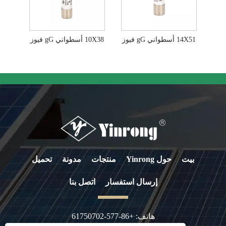
14X51 أسطواني gG فيوز
10X38 أسطواني gG فيوز
بيت
حول Yinrong
منتجات
مدونة
تحميل
إرسال استفسار
اتصل بنا
هاتف:
+86-577-61750702