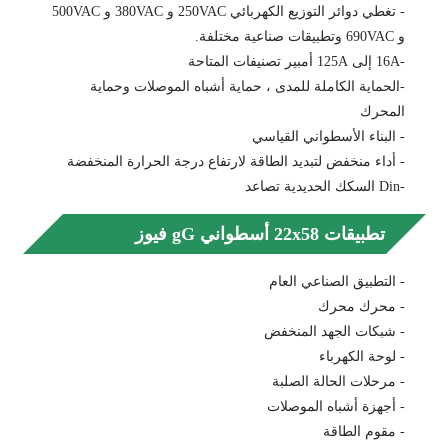
- تغطي دوائر التوزيع الكهربائي 250VAC و 380VAC و 500VAC
و 690VAC وتطبيقات صناعية مختلفة.
-16A إلى 125A أمبير تصنيفات المتاحة
-الحماية الكاملة للمدى ، حماية أشباه الموصلات وحماية
المحرك
- البناء الأسطواني القياسي
- أداء منخفض لتبديد الطاقة لارتفاع درجة الحرارة المنخفضة
-Din السكك الحديدية تصاعد
تطبيقات 22x58 أسطواني gG فيوز
- التطبيق الصناعي العام
- محرك محرك
- شبكات الجهد المنخفض
- لوحة الكهرباء
- مرحلات الحالة الصلبة
- أجهزة أشباه الموصلات
- مقوم الطاقة