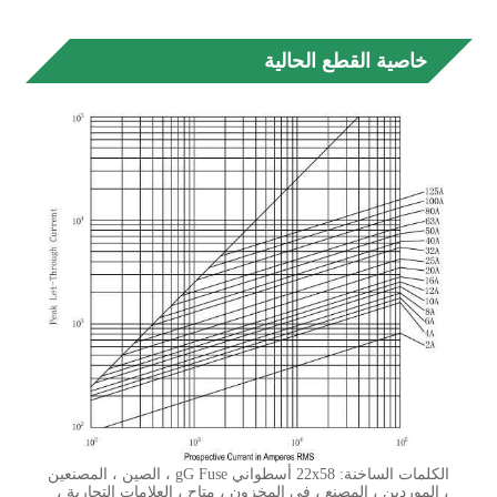
خاصية القطع الحالية
الكلمات الساخنة: 22x58 أسطواني gG Fuse ، الصين ، المصنعين
، الموردين ، المصنع ، في المخزون ، متاح ، العلامات التجارية ،