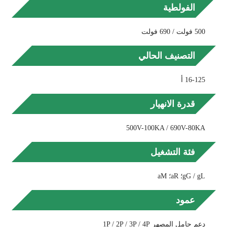
الفولطية
500 فولت / 690 فولت
التصنيف الحالي
16-125 أ
قدرة الانهيار
500V-100KA / 690V-80KA
فئة التشغيل
gG / gL؛ aR؛ aM
عمود
دعم حامل المصهر 1P / 2P / 3P / 4P