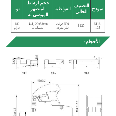
حجم ارتباط
التصنيف
نموذج
الفولطية
المنصهر
نو.
الحالي
الموصى به
RT18-
500 فولت
22x58mm رابط
182
125 أ
125
تيار متردد
الصمامات
جرام
الأحجام: