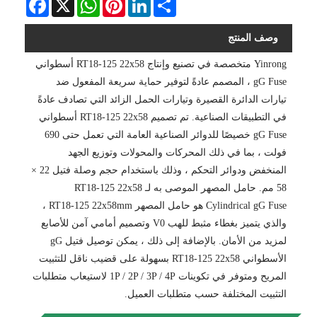
وصف المنتج
Yinrong متخصصة في تصنيع وإنتاج RT18-125 22x58 أسطواني
gG Fuse ، المصمم عادةً لتوفير حماية سريعة المفعول ضد
تيارات الدائرة القصيرة وتيارات الحمل الزائد التي تصادف عادةً
في التطبيقات الصناعية. تم تصميم RT18-125 22x58 أسطواني
gG Fuse خصيصًا للدوائر الصناعية العامة التي تعمل حتى 690
فولت ، بما في ذلك المحركات والمحولات وتوزيع الجهد
المنخفض ودوائر التحكم ، وذلك باستخدام حجم وصلة فتيل 22 ×
58 مم. حامل المصهر الموصى به لـ RT18-125 22x58
Cylindrical gG Fuse هو حامل المصهر RT18-125 22x58mm ،
والذي يتميز بغطاء مثبط للهب V0 وتصميم أمامي آمن للأصابع
لمزيد من الأمان. بالإضافة إلى ذلك ، يمكن توصيل فتيل gG
الأسطواني RT18-125 22x58 بسهولة على قضيب ناقل للتثبيت
المريح ومتوفر في تكوينات 1P / 2P / 3P / 4P لاستيعاب متطلبات
التثبيت المختلفة حسب متطلبات العميل.