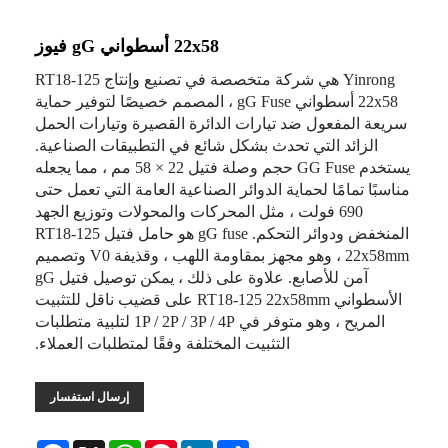
22x58 أسطواني gG فيوز
Yinrong هي شركة متخصصة في تصنيع وإنتاج RT18-125
22x58 أسطواني gG Fuse ، المصمم خصيصًا لتوفير حماية
سريعة المفعول ضد تيارات الدائرة القصيرة وتيارات الحمل
الزائد التي تحدث بشكل شائع في التطبيقات الصناعية.
يستخدم GG Fuse حجم وصلة فتيل 22 × 58 مم ، مما يجعله
مناسبًا تمامًا لحماية الدوائر الصناعية العامة التي تعمل حتى
690 فولت ، مثل المحركات والمحولات وتوزيع الجهد
المنخفض ودوائر التحكم. gG fuse هو حامل فتيل RT18-125
22x58mm ، وهو مجهز بمقاومة اللهب ، وقذيفة V0 وتصميم
آمن للأصابع. علاوة على ذلك ، يمكن توصيل فتيل gG
الأسطواني RT18-125 22x58mm على قضيب ناقل للتثبيت
المريح ، وهو متوفر في 1P / 2P / 3P / 4P لتلبية متطلبات
التثبيت المختلفة وفقًا لمتطلبات العملاء.
إرسال استفسار
Facebook
WhatsApp
X
Pinterest
LinkedIn
Share