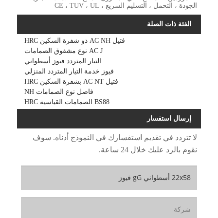
الجودة ، التحمل ، التسليم السريع ، CE ، TUV ، UL
الفئة ذات الصلة
فتيل AC NH ذو شفرة السكين HRC
AC J نوع مشقوق الصمامات
التيار المتردد فيوز أسطواني
فيوز خدمة التيار المتردد المنزلي
فتيل AC NT بشفرة السكين HRC
فاصل نوع الصمامات NH
BS88 الصمامات القياسية HRC
إرسال استفسار
لا تتردد في تقديم استفسارك في النموذج أدناه. سوف
نقوم بالرد عليك خلال 24 ساعة.